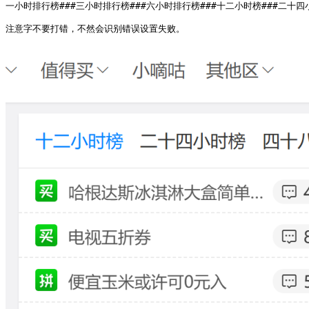
一小时排行榜###三小时排行榜###六小时排行榜###十二小时榜###二十四小
注意字不要打错，不然会识别错误设置失败。