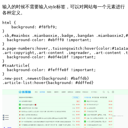
输入的时候不需要输入style标签，可以对网站每一个元素进行
各种定义。
html {

    background: #f8fbf9;

}

.sb,#mainbox .mianbaoxie,.badge,.bangdan .mianbaoxie2,#
  background-color: #ebfff0 !important;

}

a.page-numbers:hover,.tuisongswitch:hover{color:#1a1a1a
.art-copyright,.art-content .imgreader, .art-content .t
  background-color: #e0f4e18f !important;

}

#txaArticle{

  background-color: #fefffe8f !important;

}

.new-post .newest{background: #baffdb}

.article-list:hover{background: #ddffed}