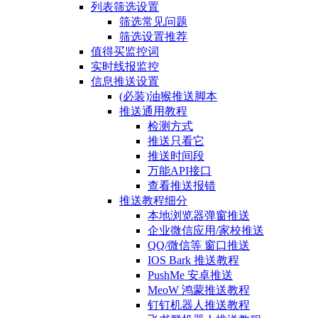
列表筛选设置
筛选常见问题
筛选设置推荐
值得买监控词
实时线报监控
信息推送设置
(必装)油猴推送脚本
推送通用教程
检测方式
推送只看它
推送时间段
万能API接口
查看推送报错
推送教程细分
本地浏览器弹窗推送
企业微信应用/家校推送
QQ/微信等 窗口推送
IOS Bark 推送教程
PushMe 安卓推送
MeoW 鸿蒙推送教程
钉钉机器人推送教程