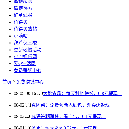
微博超话
微博热帖
好单线报
值得买
值得买热帖
小嘀咕
葫芦侠三楼
更新较慢活动
小刀娱乐网
爱Q生活网
免费赚钱中心
首页
免费赚钱中心
08-05 00:16
0
大鹅农场：每天种地赚钱，0.8元提现！
08-02
1
点团帮：免费领新人红包，外卖还返现！
08-02
0
成语答题赚钱，看广告，0.1元提现！
08-01
0
多象：每天签到0.32元，1元提现！