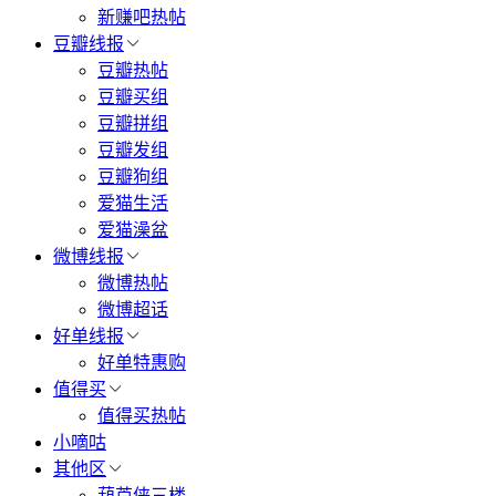
新赚吧热帖
豆瓣线报
豆瓣热帖
豆瓣买组
豆瓣拼组
豆瓣发组
豆瓣狗组
爱猫生活
爱猫澡盆
微博线报
微博热帖
微博超话
好单线报
好单特惠购
值得买
值得买热帖
小嘀咕
其他区
葫芦侠三楼