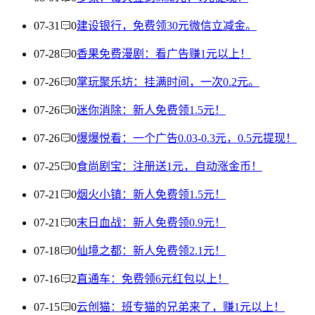
07-31
0
建设银行，免费领30元微信立减金。
07-28
0
香果免费漫剧：看广告赚1元以上！
07-26
0
掌玩聚乐坊：挂满时间，一次0.2元。
07-26
0
迷你消除：新人免费领1.5元！
07-26
0
爆爆悦看：一个广告0.03-0.3元，0.5元提现！
07-25
0
食尚剧宝：注册送1元，自动涨金币！
07-21
0
烟火小镇：新人免费领1.5元！
07-21
0
末日血战：新人免费领0.9元！
07-18
0
仙境之都：新人免费领2.1元！
07-16
2
直通车：免费领6元红包以上！
07-15
0
云创猫：班专猫的兄弟来了，赚1元以上！