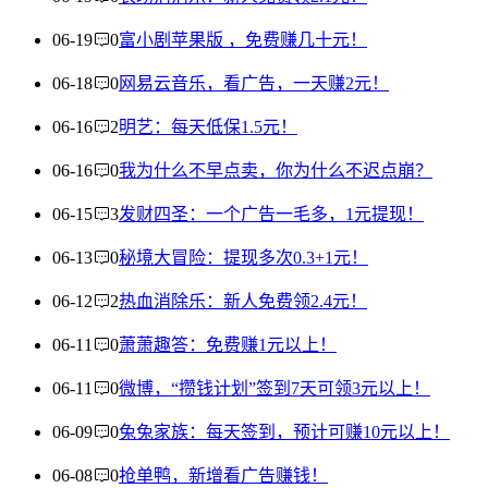
06-19
0
富小剧苹果版 ，免费赚几十元！
06-18
0
网易云音乐，看广告，一天赚2元！
06-16
2
明艺：每天低保1.5元！
06-16
0
我为什么不早点卖，你为什么不迟点崩？
06-15
3
发财四圣：一个广告一毛多，1元提现！
06-13
0
秘境大冒险：提现多次0.3+1元！
06-12
2
热血消除乐：新人免费领2.4元！
06-11
0
萧萧趣答：免费赚1元以上！
06-11
0
微博，“攒钱计划”签到7天可领3元以上！
06-09
0
兔兔家族：每天签到，预计可赚10元以上！
06-08
0
抢单鸭，新增看广告赚钱！