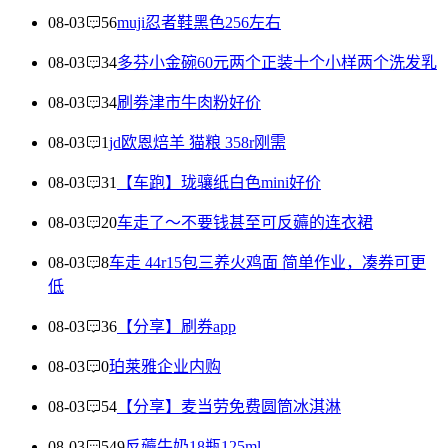
08-03
56
muji忍者鞋黑色256左右
08-03
34
多芬小金碗60元两个正装十个小样两个洗发乳
08-03
34
刷劵津市牛肉粉好价
08-03
1
jd欧恩焙羊 猫粮 358r刚需
08-03
31
【车跑】珑骧纸白色mini好价
08-03
20
车走了～不要钱甚至可反薅的连衣裙
08-03
8
车走 44r15包三养火鸡面 简单作业，凑券可更
低
08-03
36
【分享】刷券app
08-03
0
珀莱雅企业内购
08-03
54
【分享】麦当劳免费圆筒冰淇淋
08-03
549
反薅牛奶18瓶125ml