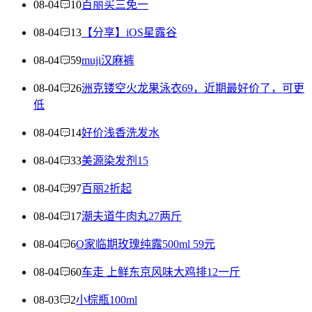
08-04
10
百丽买三免一
08-04
13
【分享】iOS星露谷
08-04
59
muji汉麻裤
08-04
26
洲克镂空火龙果泳衣69，近期最好价了，可更
低
08-04
14
好价浅香洗发水
08-04
33
美源染发剂15
08-04
97
百丽2折起
08-04
17
潮夫道牛肉丸27两斤
08-04
6
O家临期玫瑰纯露500ml 59元
08-04
60
车走 上鲜东京风味大鸡排12一斤
08-03
2
小棕瓶100ml