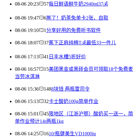
08-06 20:23
57
每日鲜语鲜牛奶2940ml37💰
08-06 19:47
6
🈚️了！奶茶免单卡2张，自取
08-06 19:10
1
分享好用的免费听书软件
08-06 18:07
37
蕉下正肩纯棉T💰最低33一件儿
08-06 17:13
41
日丰水槽5折好价
08-06 16:57
15
美团黑金或黑砖会员可领取18个免费麦
当劳冰淇淋
08-06 15:36
148
8块钱 两瓶雷司令
08-06 15:13
32
卡士酸奶100g简单作业
08-06 15:01
45
限地区（江浙沪鄂）酸奶买一送一，简
单作业预计14r两瓶1kg
08-06 14:25
16
10/瓶健美生VD1000iu