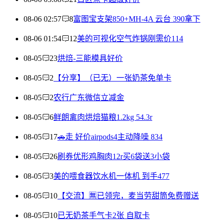
08-06 02:57
8
富图宝支架850+MH-4A 云台 390拿下
08-06 01:54
12
美的可视化空气炸锅刚需价114
08-05
23
烘焙-三能模具好价
08-05
2
【分享】（已无）一张奶茶免单卡
08-05
2
农行广东微信立减金
08-05
6
鲜朗禽肉烘焙猫粮1.2kg 54.3r
08-05
17
🚗走 好价airpods4主动降噪 834
08-05
26
刷券优形鸡胸肉12r买6袋送3小袋
08-05
3
美的喂食器饮水机一体机 到手477
08-05
10
【交流】🈚已领完，麦当劳甜筒免费赠送
08-05
10
已无奶茶手气卡2张 自取卡