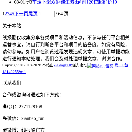
08-01
3
车走下架双鲸维生素d滴剂120粒超好价19
1
2
3
4
5
下一页
尾页
/ 64 页
关于本站
线报酷仅收集分享各类项目和活动信息，不参与任何平台相关
运营事宜，请自行判断各平台和项目的信誉度，如觉有风险，
请勿参与。如用户在浏览过程发现违规文章，可使用举报功能
进行通知本站处理，我们会及时处理举报文章，谢谢合作。
Copyright © 2018-2026 本站由
Z-BlogPHP
强力驱动
粤ICP备
18140255号-1
联系我们
合作或咨询可通过如下方式：
QQ：2771128168
微信：xianbao_fun
微博：线报酷官方