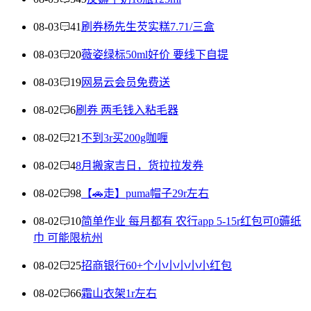
08-03
41
刷券杨先生芡实糕7.71/三盒
08-03
20
薇姿绿标50ml好价 要线下自提
08-03
19
网易云会员免费送
08-02
6
刷券 两毛钱入粘毛器
08-02
21
不到3r买200g咖喱
08-02
4
8月搬家吉日，货拉拉发券
08-02
98
【🚗走】puma帽子29r左右
08-02
10
简单作业 每月都有 农行app 5-15r红包可0薅纸
巾 可能限杭州
08-02
25
招商银行60+个小小小小小红包
08-02
66
霜山衣架1r左右