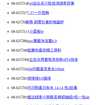
08-02
146
10出头买六粒佳沛绿奇异果
08-02
27
7.37一斤西梅
08-02
0
刷券 刚需价美的电磁炉
08-02
111
小菜板0r
08-02
86
rnw果酸沐浴露6.9
08-02
48
如果你喜欢喝三得利
08-02
306
立白大师香氛洗衣粉4斤6块多
08-02
24
10r内薇姿洗发水100ml
08-02
81
快快快9.9插排
08-02
56
🍑闪购盒马有水 14-14 先d后看
08-01
83
维达线条小狗联名棉韧抽纸9毛一包dd