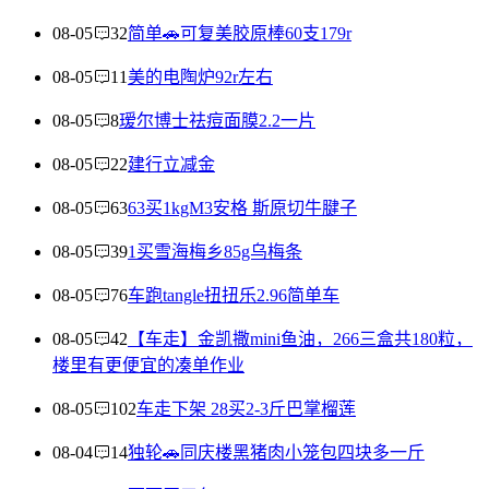
08-05
32
简单🚗可复美胶原棒60支179r
08-05
11
美的电陶炉92r左右
08-05
8
瑷尔博士祛痘面膜2.2一片
08-05
22
建行立减金
08-05
63
63买1kgM3安格 斯原切牛腱子
08-05
39
1买雪海梅乡85g乌梅条
08-05
76
车跑tangle扭扭乐2.96简单车
08-05
42
【车走】金凯撒mini鱼油，266三盒共180粒，
楼里有更便宜的凑单作业
08-05
102
车走下架 28买2-3斤巴掌榴莲
08-04
14
独轮🚗同庆楼黑猪肉小笼包四块多一斤