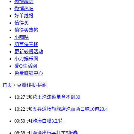
微博超话
微博热帖
好单线报
值得买
值得买热帖
小嘀咕
葫芦侠三楼
更新较慢活动
小刀娱乐网
爱Q生活网
免费赚钱中心
首页
豆瓣线报-拼组
10:27
0
花王泡沫染单盒不到30
10:22
0
五谷道场旗舰店泡面两口味10包23.4
09:50
4
雅漾白膜3.2/片
08:58
1
滴滴出行🚗打车5折券