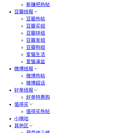
新赚吧热帖
豆瓣线报
豆瓣热帖
豆瓣买组
豆瓣拼组
豆瓣发组
豆瓣狗组
爱猫生活
爱猫澡盆
微博线报
微博热帖
微博超话
好单线报
好单特惠购
值得买
值得买热帖
小嘀咕
其他区
葫芦侠三楼