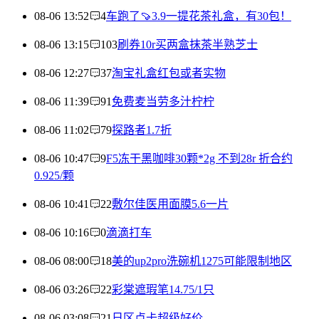
08-06 13:52
4
车跑了🍠3.9一提花茶礼盒，有30包！
08-06 13:15
103
刷券10r买两盒抹茶半熟芝士
08-06 12:27
37
淘宝礼盒红包或者实物
08-06 11:39
91
免费麦当劳多汁柠柠
08-06 11:02
79
探路者1.7折
08-06 10:47
9
F5冻干黑咖啡30颗*2g 不到28r 折合约
0.925/颗
08-06 10:41
22
敷尔佳医用面膜5.6一片
08-06 10:16
0
滴滴打车
08-06 08:00
18
美的up2pro洗碗机1275可能限制地区
08-06 03:26
22
彩棠遮瑕笔14.75/1只
08-06 03:08
21
日区点卡超级好价