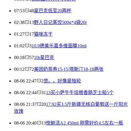
07:53
48
星巴克低至20两杯
02:38
13
野人日记蒸饺500g*4袋20r
01:27
17
猫咪冻干
01:02
3
10.9德美乐嘉多维面膜10ml
00:18
57
10r星巴克
00:12
72
美团奶茶券15-15/塔斯汀18-18两张
08-06 22:47
2
悲。。好像是独轮
08-06 22:44
31
13买小萨牛牛培根香肠芝士船5个
08-06 21:37
20
17.92买3.5斤新疆无核白葡萄送一斤阳光
玫瑰
08-06 20:40
13
悦鲜活A2 450ml 刚需好价4.5左右一瓶